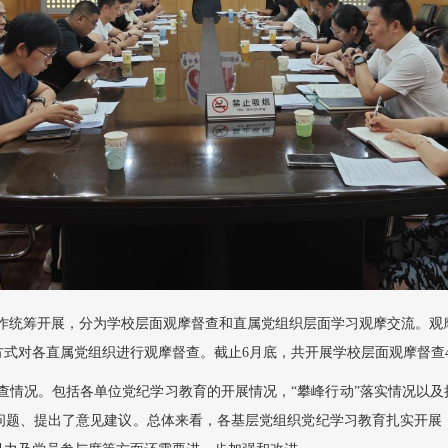
作统筹开展，分为学校层面观摩督查和直属党组织层面学习观摩交流。观摩
式对各直属党组织进行观摩督查。截止6月底，共开展学校层面观摩督查46
查情况。包括各单位党纪学习教育的开展情况，“攀峰行动”落实情况以及
问题、提出了意见建议。总体来看，各基层党组织党纪学习教育扎实开展