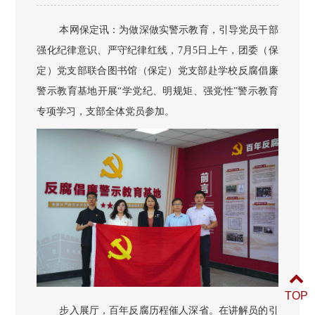
本网保定讯：为做深做实警示教育，引导党员干部
强化纪律意识、严守纪律红线，7月5日上午，团委（保
定）党支部联合图书馆（保定）党支部赴学校反腐倡廉
警示教育基地开展“学党纪、明规矩、强党性”警示教育
专项学习，支部全体党员参加。
TOP
步入展厅，百年反腐历程催人深省。在讲解员的引