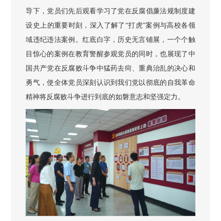
导下，党员们先后观看学习了党在反腐倡廉法规制度建
设史上的重要时刻，深入了解了“打虎”案例与高校各领
域违纪违法案例。红底白字，历史无言铺展，一个个触
目惊心的案例在教育警醒参观党员的同时，也展现了中
国共产党在反腐败斗争中猛药去疴、重典治乱的决心和
勇气，使全体党员深刻认识到我们党以彻底的自我革命
精神将反腐败斗争进行到底的如磐意志和坚强定力。