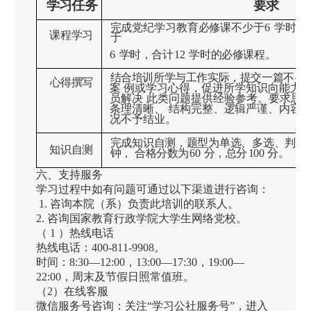
学习任务
要求
完成党纪学习教育必修课不少于
6
学时、
课程学习
于
6
学时，合计
12
学时的必修课程。
结合培训所学与工作实际，提交一篇不少
心得撰写
案
例或学习心得，促进所学知识向能力
员解决
此类问题提供经验参考。要求思
条理清晰、
结构完整、逻辑严谨、内容
况不予结业。
完成知识自测，题型为单选、多选、判断
知识自测
钟，
合格分数为
60
分，总分
100
分。
六、支持服务
学习过程中如有问题可通过以下渠道进行咨询：
1. 咨询本院（系）负责此培训的联系人。
2. 咨询国家教育行政学院大学生网络党校。
（ 1 ）热线电话
热线电话：400-811-9908。
时间：8:30—12:00，13:00—17:30，19:00—
22:00，周末及节假日照常值班。
（2）在线客服
微信服务号咨询：关注“学习公社服务号”，进入