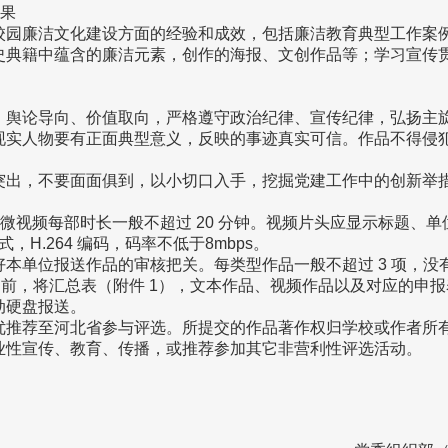
成果
校园廉洁文化建设方面的经验和成效，包括廉洁教育典型工作案
史典籍中蕴含的廉洁元素，创作的海报、文创作品等；学习宣传
、舆论导向、价值取向，严格遵守政治纪律、宣传纪律，弘扬主
现实人物要有正面典型意义，反映的事迹真实可信。作品不得侵
突出，不要面面俱到，以小切口入手，挖掘党建工作中的创新举
钟，微视频每部时长一般不超过 20 分钟。视频片头应显示标题
式，H.264 编码，码率不低于8mbps。
本单位报送作品的审核把关。每类型作品一般不超过 3 项，没
日前，将汇总表（附件 1），文本作品、视频作品以及对应的申
动硬盘报送。
优推荐至河北省参与评选。所提交的作品著作权归学校或作者所
业性宣传、教育、传播，或推荐参加其它非营利性评选活动。