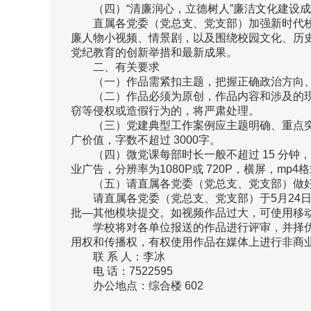
（四）“清廉润心，立德树人”廉洁文化建设
直属各党委（党总支、党支部）加强新时代
廉人物小视频、情景剧，以及围绕校园文化、历
党纪教育的创新举措和最新成果。
二、有关要求
（一）作品需紧扣主题，把握正确政治方向
（二）作品必须为原创，作品内容和涉及的
窃等侵权或造假行为的，将严肃处理。
（三）党建典型工作案例应主题明确、重点
广价值，字数不超过 3000字。
（四）微党课每部时长一般不超过 15 分
业广告，分辨率为1080P或 720P，横屏，mp4格
（五）请直属各党委（党总支、党支部）做好
请直属各党委（党总支、党支部）于5月24
批—其他模块提交。如视频作品过大，可使用移
学校将对各单位报送的作品进行评审，并择
用权和传播权，有权使用作品在媒体上进行非商
联 系 人：李冰
电 话：7522595
办公地点：综合楼 602