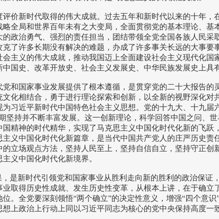
度评价新时代取得的伟大成就。过去五年和新时代以来的十年，
战略全局和世界百年未有之大变局，全面贯彻党的基本理论、基
大的政治勇气、强烈的责任担当，团结带领全党全国各族人民采
攻克了许多长期没有解决的难题，办成了许多事关长远的大事要
社会主义的伟大成就，推动我国迈上全面建设社会主义现代化国
新中国史、改革开放史、社会主义发展史、中华民族发展史上具
代党和国家事业发展提供了根本遵循，是贯穿党的二十大报告的
统文化相结合，勇于进行理论探索和创新，以全新的视野深化对
为习近平新时代中国特色社会主义思想。党的十九大、十九届六中
长期坚持并不断丰富发展。这一创新理论，科学回答中国之问、世
中国精神的时代精华，实现了马克思主义中国化时代化新的飞跃
思主义中国化时代化新篇章，是当代中国共产党人的庄严历史责
中的立场观点方法，坚持人民至上，坚持自信自立，坚持守正创
思主义中国化时代化新境界。
成果，是新时代引领党和国家事业从胜利走向新的胜利的政治保证
事业取得历史性成就、发生历史性变革，从根本上讲，在于确立
。全党要深刻领悟“两个确立”的决定性意义，增强“四个意识”
思想上政治上行动上同以习近平同志为核心的党中央保持高度一