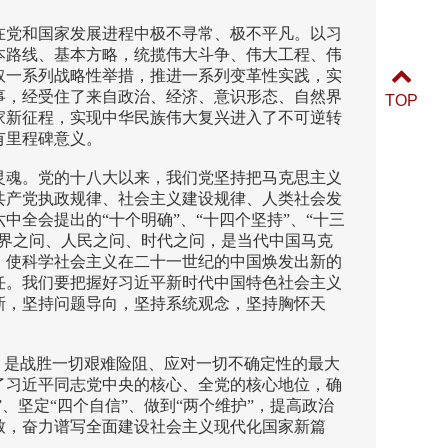
在党和国家发展进程中极不寻常、极不平凡。以习
本路线、基本方略，统揽伟大斗争、伟大工程、伟
取一系列战略性举措，推进一系列变革性实践，实
事，经受住了来自政治、经济、意识形态、自然界
TOP
家新征程，实现中华民族伟大复兴进入了不可逆转
有里程碑意义。
灵魂。党的十八大以来，我们党坚持把马克思主义
共产党执政规律、社会主义建设规律、人类社会发
全会提出的“十个明确”、“十四个坚持”、“十三
界之问、人民之问、时代之问，是当代中国马克
，使科学社会主义在二十一世纪的中国焕发出新的
任。我们要把握好习近平新时代中国特色社会主义
新，坚持问题导向，坚持系统观念，坚持胸怀天
，是战胜一切艰难险阻、应对一切不确定性的最大
了习近平同志党中央的核心、全党的核心地位，确
、坚定“四个自信”、做到“两个维护”，提高政治
致，奋力谱写全面建设社会主义现代化国家新篇