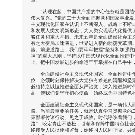
“从现在起，中国共产党的中心任务就是团
伟大复兴。”党的二十大全面把握党和国家事业
主义现代化国家在认识上不断深入、战略上不断
和发展人类文明新形态，为人类实现现代化提供
略任务和重大举措。未来五年是全面建设社会主
有之大变局加速演进，世界进入新的动荡变革期
验。前进道路上，我们要牢牢把握“坚持和加强党的
神”的重大原则，坚持以中国式现代化全面推进
上、把中国发展进步的命运牢牢掌握在自己手中
全面建设社会主义现代化国家、全面推进中
位，必须时刻保持解决大党独有难题的清醒和坚
必须持之以恒推进全面从严治党，深入推进新时
高，使我们党坚守初心使命，始终成为中国特色
全面建设社会主义现代化国家，是一项伟大
路。当前最重要的任务，就是认真学习贯彻党的
策部署付诸行动、见之于成效。时代呼唤着我们
路”，咬定青山不放松，引领和保障中国特色社
终接受人民批评和监督，始终同人民同呼吸、共