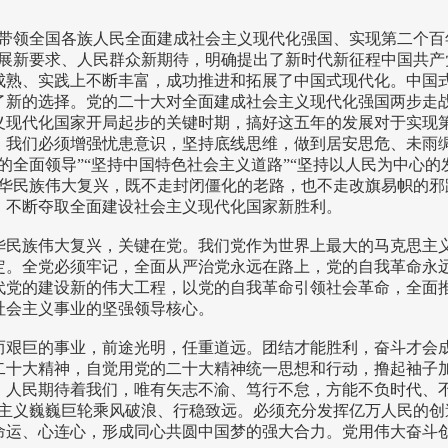
结带领全国各族人民全面建成社会主义现代化强国、实现第二个百
发展新要求、人民群众新期待，明确提出了新时代新征程中国共产
成熟、实践上不断丰富，成功推进和拓展了中国式现代化。中国
了新的选择。党的二十大对全面建成社会主义现代化强国两步走
义现代化国家开局起步的关键时期，搞好这五年的发展对于实现
。我们必须增强忧患意识，坚持底线思维，做到居安思危、未雨
全面领导”“坚持中国特色社会主义道路”“坚持以人民为中心的发
中华民族伟大复兴，既不走封闭僵化的老路，也不走改旗易帜的邪
，不断夺取全面建设社会主义现代化国家新胜利。
华民族伟大复兴，关键在党。我们党作为世界上最大的马克思主
定。全党必须牢记，全面从严治党永远在路上，党的自我革命永
代党的建设新的伟大工程，以党的自我革命引领社会革命，全面
社会主义事业的坚强领导核心。
而艰巨的事业，前途光明，任重道远。团结才能胜利，奋斗才会
二十大精神，自觉用党的二十大精神统一思想和行动，撸起袖子
，人民期待着我们，唯有矢志不渝、笃行不怠，方能不负时代、不
会主义巍巍巨轮乘风破浪、行稳致远。必须充分发挥亿万人民的创
命运、心连心，形成同心共圆中国梦的强大合力。党用伟大奋斗