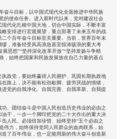
年奋斗目标，以中国式现代化全面推进中华民族
党的使命任务。进入新时代以来，党对建设社会
式现代化扎根中国大地，切合中国实际，不断丰富
战略安排进行宏观展望，重点部署了未来五年的战
第二个百年奋斗目标至关重要。当前，世界百年未
绸缪，准备经受风高浪急甚至惊涛骇浪的重大考
展思想”“坚持深化改革开放”“坚持发扬斗争精
路，始终把国家和民族发展放在自己力量的基点
义执政党，要始终赢得人民拥护、巩固长期执政地
远在路上，决不能有松劲歇脚、疲劳厌战的情绪，
推进党的自我净化、自我完善、自我革新、自我提
成功。团结奋斗是中国人民创造历史伟业的必由之
加油干，一步一个脚印把党的二十大作出的重大决
负人民。必须倍加珍惜、始终坚持“五个必由之
造伟力，始终保持党同人民群众的血肉联系，始
创造了百年伟业，也一定能用新的伟大奋斗创造新